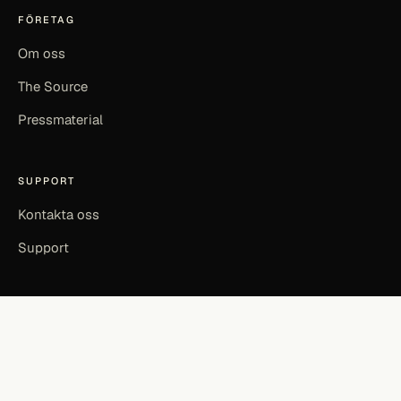
FÖRETAG
Om oss
The Source
Pressmaterial
SUPPORT
Kontakta oss
Support
©
2026
SOURCEFUL LABS AB · SOURCEFUL ENERGY
INTEGRITETSPOLICY
ANVÄNDARVILLKOR
EN
|
SV
MADE IN KALMAR, SWEDEN