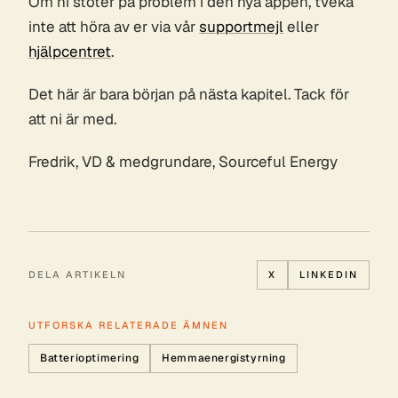
Om ni stöter på problem i den nya appen, tveka
inte att höra av er via vår
supportmejl
eller
hjälpcentret
.
Det här är bara början på nästa kapitel. Tack för
att ni är med.
Fredrik, VD & medgrundare, Sourceful Energy
DELA ARTIKELN
X
LINKEDIN
UTFORSKA RELATERADE ÄMNEN
Batterioptimering
Hemmaenergistyrning