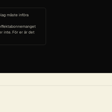
olag måste införa
 effektabonnemanget
r inte. För er är det