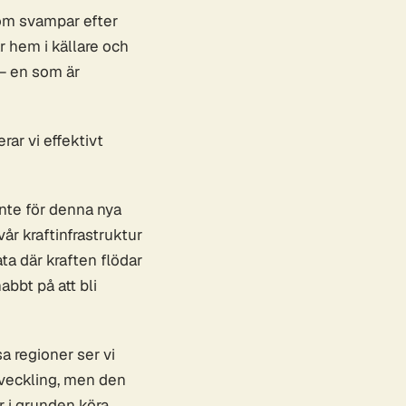
som svampar efter
ar hem i källare och
 — en som är
ar vi effektivt
inte för denna nya
år kraftinfrastruktur
ta där kraften flödar
bbt på att bli
sa regioner ser vi
tveckling, men den
r i grunden köra