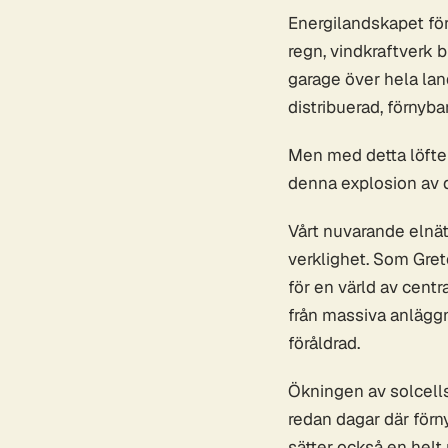
Energilandskapet för
regn, vindkraftverk b
garage över hela lan
distribuerad, förnybar
Men med detta löfte
denna explosion av d
Vårt nuvarande elnät,
verklighet. Som Gret
för en värld av centr
från massiva anläggn
föråldrad.
Ökningen av solcellsi
redan dagar där förn
sätter också en helt 