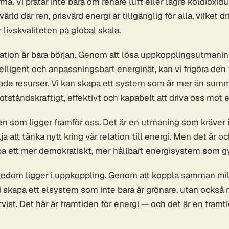
a. Vi pratar inte bara om renare luft eller lägre koldioxidu
rld där ren, prisvärd energi är tillgänglig för alla, vilket 
r livskvaliteten på global skala.
ration är bara början. Genom att lösa uppkopplingsutmani
telligent och anpassningsbart energinät, kan vi frigöra den
ade resurser. Vi kan skapa ett system som är mer än summ
ståndskraftigt, effektivt och kapabelt att driva oss mot en
n som ligger framför oss. Det är en utmaning som kräver 
a att tänka nytt kring vår relation till energi. Men det är 
pa ett mer demokratiskt, mer hållbart energisystem som gy
ikedom ligger i uppkoppling. Genom att koppla samman mil
i skapa ett elsystem som inte bara är grönare, utan också m
tvist. Det här är framtiden för energi — och det är en fram