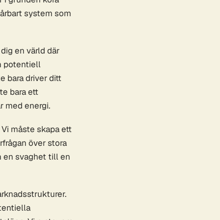
 sårbart system som
dig en värld där
n potentiell
 bara driver ditt
te bara ett
ar med energi.
 Vi måste skapa ett
frågan över stora
 en svaghet till en
marknadsstrukturer.
tentiella