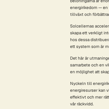
belöningarna är enorm
energirikedom — en vä
tillväxt och förbättra
Solcellernas accele
skapa ett verkligt in
hos dessa distribuer
ett system som är mot
Det här är utmaninge
samarbete och en vilj
en möjlighet att ska
Nyckeln till energir
energiresurser kan v
effektivt och mer rät
vår räckvidd.