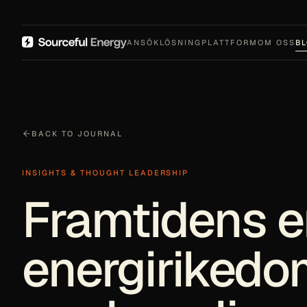
ANSÖK
LÖSNING
PLATTFORM
OM OSS
B
BACK TO JOURNAL
INSIGHTS & THOUGHT LEADERSHIP
Framtidens en
energirikedom