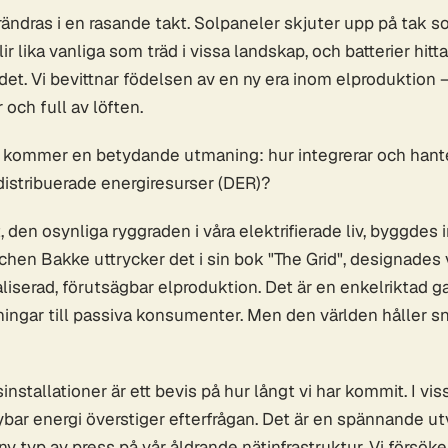
ändras i en rasande takt. Solpaneler skjuter upp på tak 
lir lika vanliga som träd i vissa landskap, och batterier hitt
det. Vi bevittnar födelsen av en ny era inom elproduktion
 och full av löften.
 kommer en betydande utmaning: hur integrerar och hanter
istribuerade energiresurser (DER)?
 den osynliga ryggraden i våra elektrifierade liv, byggdes 
chen Bakke uttrycker det i sin bok "The Grid", designades v
aliserad, förutsägbar elproduktion. Det är en enkelriktad ga
ingar till passiva konsumenter. Men den världen håller sna
nstallationer är ett bevis på hur långt vi har kommit. I vis
ybar energi överstiger efterfrågan. Det är en spännande u
ny typ av press på vår åldrande nätinfrastruktur. Vi försöke