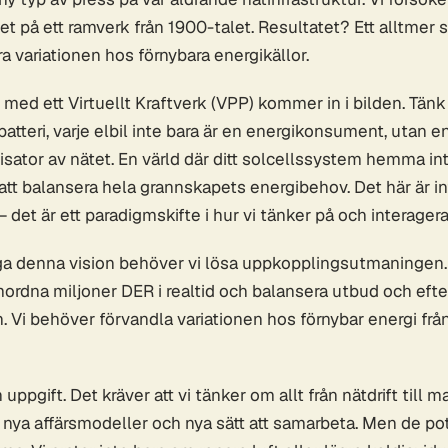
et på ett ramverk från 1900-talet. Resultatet? Ett alltmer
a variationen hos förnybara energikällor.
med ett Virtuellt Kraftverk (VPP) kommer in i bilden. Tänk 
 batteri, varje elbil inte bara är en energikonsument, utan e
sator av nätet. En värld där ditt solcellssystem hemma inte
l att balansera hela grannskapets energibehov. Det här är in
 det är ett paradigmskifte i hur vi tänker på och interager
iga denna vision behöver vi lösa uppkopplingsutmaningen.
dna miljoner DER i realtid och balansera utbud och efter
 Vi behöver förvandla variationen hos förnybar energi från
 uppgift. Det kräver att vi tänker om allt från nätdrift till 
, nya affärsmodeller och nya sätt att samarbeta. Men de po