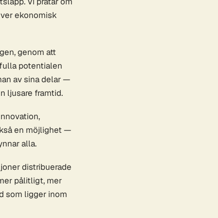
tsläpp. Vi pratar om
driver ekonomisk
ngen, genom att
 fulla potentialen
an av sina delar —
 ljusare framtid.
innovation,
också en möjlighet —
nnar alla.
joner distribuerade
er pålitligt, mer
tid som ligger inom