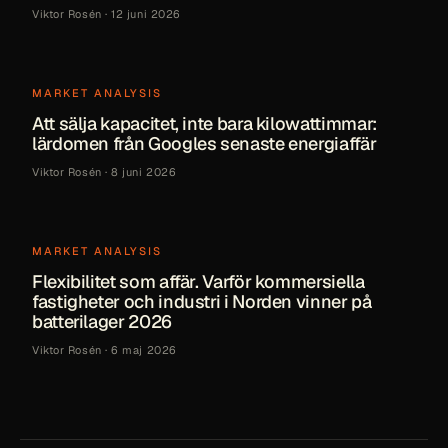
Viktor Rosén
·
12 juni 2026
MARKET ANALYSIS
Att sälja kapacitet, inte bara kilowattimmar:
lärdomen från Googles senaste energiaffär
Viktor Rosén
·
8 juni 2026
MARKET ANALYSIS
Flexibilitet som affär. Varför kommersiella
fastigheter och industri i Norden vinner på
batterilager 2026
Viktor Rosén
·
6 maj 2026