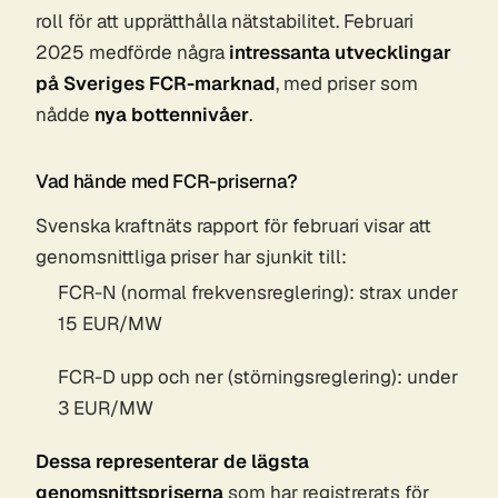
roll för att upprätthålla nätstabilitet. Februari
2025 medförde några
intressanta utvecklingar
på Sveriges FCR-marknad
, med priser som
nådde
nya bottennivåer
.
Vad hände med FCR-priserna?
Svenska kraftnäts rapport för februari visar att
genomsnittliga priser har sjunkit till:
FCR-N (normal frekvensreglering): strax under
15 EUR/MW
FCR-D upp och ner (störningsreglering): under
3 EUR/MW
Dessa representerar de lägsta
genomsnittspriserna
som har registrerats för