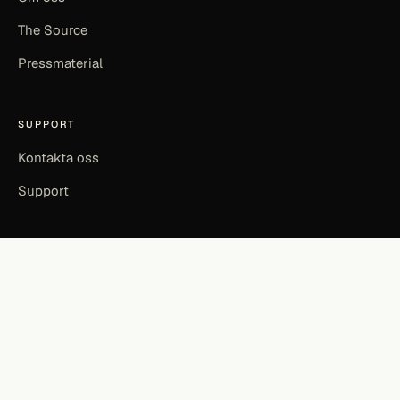
The Source
Pressmaterial
SUPPORT
Kontakta oss
Support
©
2026
SOURCEFUL LABS AB · SOURCEFUL ENERGY
INTEGRITETSPOLICY
ANVÄNDARVILLKOR
EN
|
SV
MADE IN KALMAR, SWEDEN
Alla besparingar, kostnader och finansiella siffror som visas är
uppskattningar för illustrativa ändamål.