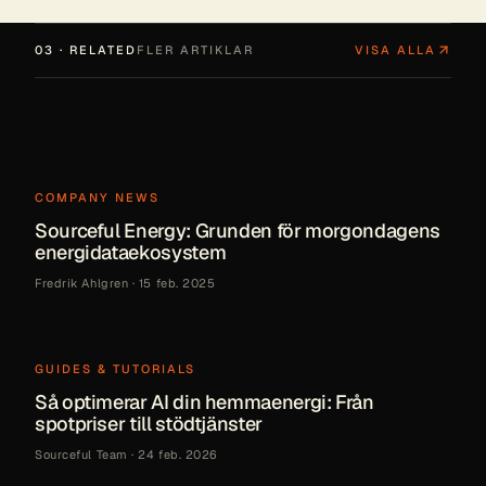
03 · RELATED
FLER ARTIKLAR
VISA ALLA
COMPANY NEWS
Sourceful Energy: Grunden för morgondagens
energidataekosystem
Fredrik Ahlgren
·
15 feb. 2025
GUIDES & TUTORIALS
Så optimerar AI din hemmaenergi: Från
spotpriser till stödtjänster
Sourceful Team
·
24 feb. 2026