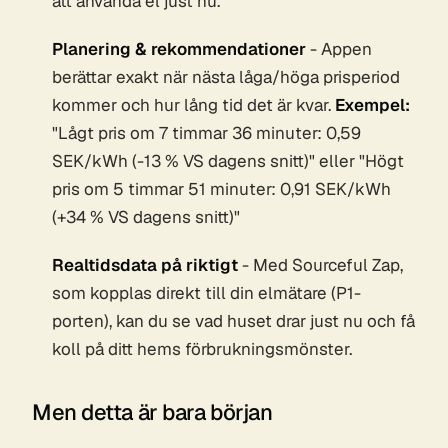
att använda el just nu.
Planering & rekommendationer
- Appen
berättar exakt när nästa låga/höga prisperiod
kommer och hur lång tid det är kvar.
Exempel:
"Lågt pris om 7 timmar 36 minuter: 0,59
SEK/kWh (-13 % VS dagens snitt)" eller "Högt
pris om 5 timmar 51 minuter: 0,91 SEK/kWh
(+34 % VS dagens snitt)"
Realtidsdata på riktigt
- Med Sourceful Zap,
som kopplas direkt till din elmätare (P1-
porten), kan du se vad huset drar just nu och få
koll på ditt hems förbrukningsmönster.
Men detta är bara början