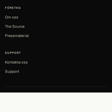
FÖRETAG
Om oss
The Source
Pressmaterial
SUPPORT
Kontakta oss
Support
©
2026
SOURCEFUL LABS AB · SOURCEFUL ENERGY
INTEGRITETSPOLICY
ANVÄNDARVILLKOR
EN
|
SV
MADE IN KALMAR, SWEDEN