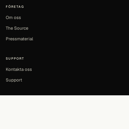
FÖRETAG
Om oss
The Source
Pressmaterial
SUPPORT
Kontakta oss
Support
©
2026
SOURCEFUL LABS AB · SOURCEFUL ENERGY
INTEGRITETSPOLICY
ANVÄNDARVILLKOR
EN
|
SV
MADE IN KALMAR, SWEDEN